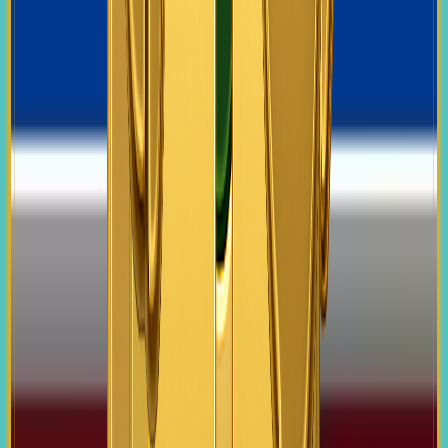
33 68
หวยรัฐบาลไทย
16/08/2026
รางวัลที่ 1
รอผล...
3 ตัว
รอผล...
2 ตัว
รอผล...
หวยรัฐบาลไทย
01/08/2026
รางวัลที่ 1