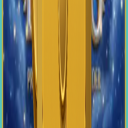
Dragoon Soft
เร็วๆนี้
Endorphina
เร็วๆนี้
Fa Chai Gaming
เร็วๆนี้
Fantasma Gaming
เร็วๆนี้
Fugaso Gaming
เร็วๆนี้
Galaxsys Gaming
เร็วๆนี้
Simple Play
ปิดปรับปรุง
PlayStar Gaming
ปิดปรับปรุง
King Maker
ปิดปรับปรุง
AFB Gaming
ปิดปรับปรุง
Blueprint Gaming