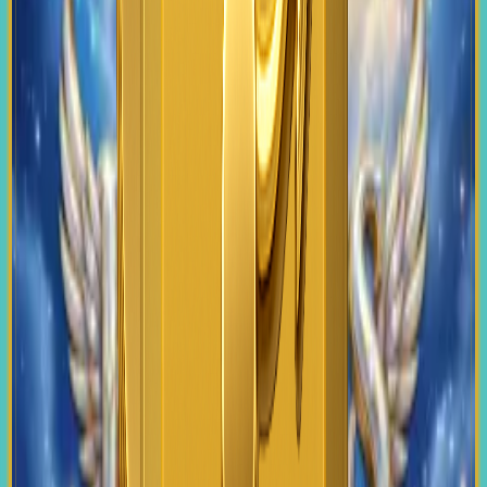
CQ9 Gaming
เร็วๆนี้
NetEnt Gaming
เร็วๆนี้
AvatarUX Gaming
ปิดปรับปรุง
Joker Gaming
เร็วๆนี้
Big Time Gaming
เร็วๆนี้
BIGPOT Gaming
เร็วๆนี้
BNG Gaming
เร็วๆนี้
BULLSHARK Gaming
เร็วๆนี้
Clawbuster Gaming
เร็วๆนี้
CT Interactive
เร็วๆนี้