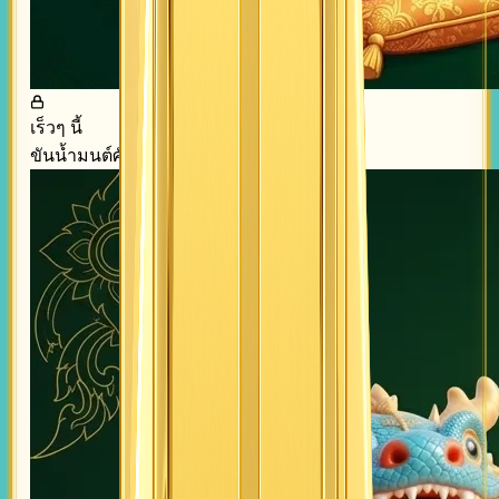
เร็วๆ นี้
ขันน้ำมนต์ศักดิ์สิทธิ์