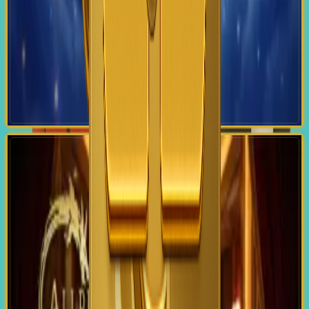
เร็วๆนี้
Mancala Gaming
เร็วๆนี้
Smart Soft Gaming
เร็วๆนี้
Red Tiger
เร็วๆนี้
Pegasus
คาสิโน
คาสิโนออนไลน์มาแรงที่สุด
เพิ่มเติม
เร็วๆนี้
Sexy Gaming
เร็วๆนี้