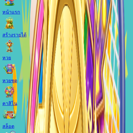
หน้าแรก
สร้างรายได้
หวย
หวยชุด
คาสิโน
สล็อต