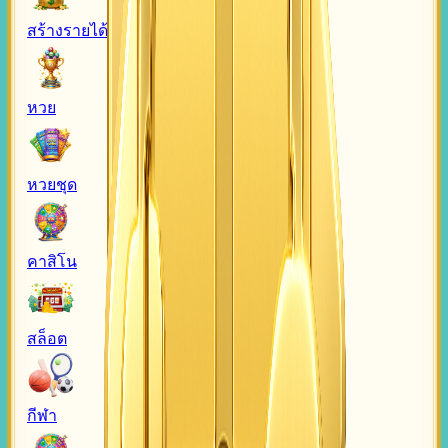
สร้างรายได้
หวย
หวยชุด
คาสิโน
สล็อต
กีฬา