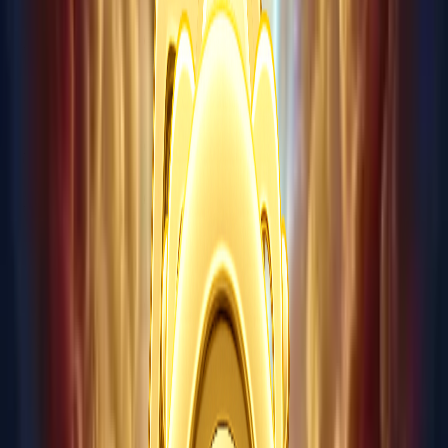
หน้าแรก
สร้างรายได้
หวย
หวยชุด
คาสิโน
สล็อต