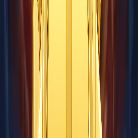
อัตราชนะ
77.72
%
เล่น
blazinghot10
อัตราชนะ
87.45
%
เล่น
blazinghot40
อัตราชนะ
78.87
%
เล่น
bookoffuturia
อัตราชนะ
77.90
%
เล่น
cappadocia
อัตราชนะ
81.75
%