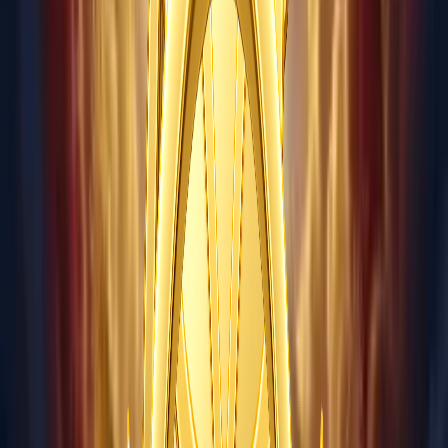
กีฬา
วงล้อนำโชค
หวย
คาสิโน
สล็อต
กีฬา
สร้างรายได้
ติดต่อเรา
โปรโมชั่น
บทความ
เข้าสู่ระบบ
สมัครสมาชิก
ย้อนกลับ
smart-soft
เกมออนไลน์
เว็บหวยออนไลน์ ครบวงจรไม่ว่าจะเป็นหวยยอดนิยมอย่าง หวย