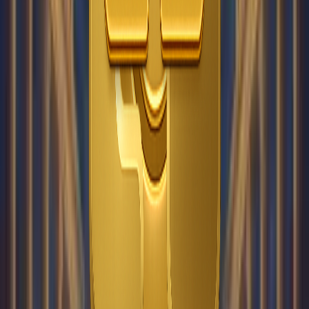
virtualroulette
อัตราชนะ
81.18
%
เล่น
wildsandgods
อัตราชนะ
78.92
%
เล่น
Copyright © 2022 MANGMEE All rights reserved.
Privacy Policy
Terms of Service
ฝากถอน
หวย
หน้าแรก
โปรฯ
ติดต่อ