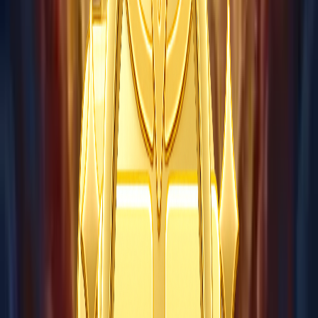
รัฐบาลไทย, หวยฮานอย, หวยหุ้นไทย, หวยหุ้นต่างประเทศ, หวย
ลาวพัฒนา, หวยยี่กี และเรายังรวมการออกรางวัลจากหวยยี่กี
จากเว็บต่าง ๆ มาให้เดิมพันภายในเว็บของเรา นอกจากนี้เรายัง
เป็น แหล่งรวมเกมชั้นนำ คัดสรรมาเพื่อนักเดิมพันโดยเฉพาะ
มองหาเกมเดิมพันหรือเกมต้องที่นี่เท่านั้น
SMART-SOFT (34 เกม)
ค้นหา
balloon
อัตราชนะ
87.45
%
เล่น
blazinghot