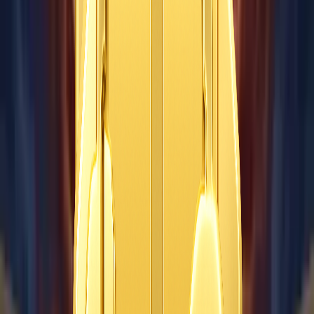
เล่น
crazyhuntx
อัตราชนะ
75.20
%
เล่น
cricketx
อัตราชนะ
75.91
%
เล่น
footballx
อัตราชนะ
76.16
%
เล่น
foxyhot20
อัตราชนะ
79.18
%
เล่น