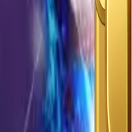
เล่น
Arcade Bomb
อัตราชนะ
79.75
%
เล่น
Asian Fortune
อัตราชนะ
82.63
%
เล่น
Atlantis
อัตราชนะ
79.47
%
เล่น
Aztec Spins
อัตราชนะ
83.10
%
เล่น