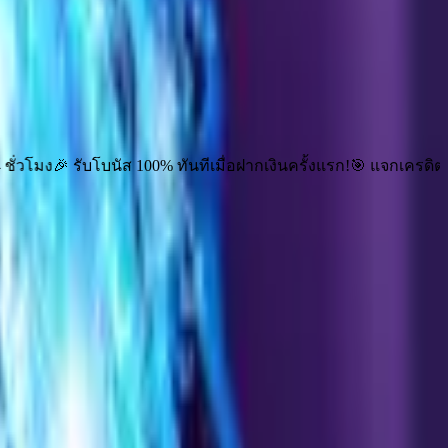
 รับโบนัส 100% ทันทีเมื่อฝากเงินครั้งแรก!
🎯 แจกเครดิตฟรีทุกวัน 