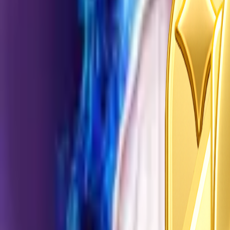
สร้างรายได้
ติดต่อเรา
โปรโมชั่น
บทความ
เข้าสู่ระบบ
สมัครสมาชิก
ย้อนกลับ
red-tiger
เกมออนไลน์
เว็บหวยออนไลน์ ครบวงจรไม่ว่าจะเป็นหวยยอดนิยมอย่าง หวยรัฐ
ต่าง ๆ มาให้เดิมพันภายในเว็บของเรา นอกจากนี้เรายังเป็น แหล่ง
RED-TIGER (186 เกม)
ค้นหา
10,001 Nights