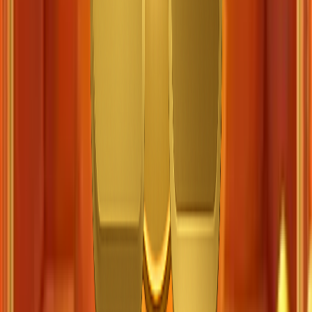
Halloween Jack
อัตราชนะ
77.80
%
เล่น
Happy Riches
อัตราชนะ
81.50
%
เล่น
Hook's Heroes
อัตราชนะ
76.59
%
เล่น
Hotline
อัตราชนะ
81.15
%
เล่น
Hotline 2