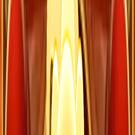
รัฐบาลไทย, หวยฮานอย, หวยหุ้นไทย, หวยหุ้นต่างประเทศ, หวย
ลาวพัฒนา, หวยยี่กี และเรายังรวมการออกรางวัลจากหวยยี่กี
จากเว็บต่าง ๆ มาให้เดิมพันภายในเว็บของเรา นอกจากนี้เรายัง
เป็น แหล่งรวมเกมชั้นนำ คัดสรรมาเพื่อนักเดิมพันโดยเฉพาะ
มองหาเกมเดิมพันหรือเกมต้องที่นี่เท่านั้น
QT-NE (237 เกม)
ค้นหา
101 Candies
อัตราชนะ
79.45
%
เล่น
Aloha! Christmas