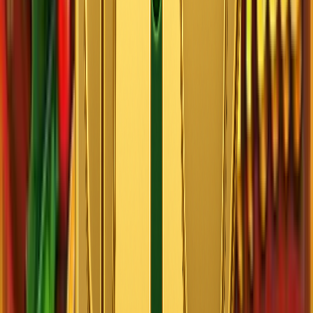
เล่น
Finn and the Swirly Spin
อัตราชนะ
76.59
%
เล่น
Finn's Golden Tavern
อัตราชนะ
85.92
%
เล่น
Fire Siege Fortress
อัตราชนะ
87.23
%
เล่น
Flock Me
อัตราชนะ
80.85
%
เล่น