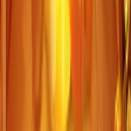
เล่น
Jack Hammer 3
อัตราชนะ
78.94
%
เล่น
Jack Hammer 4 : Chasing the Dragon
อัตราชนะ
85.89
%
เล่น
Jack and the Beanstalk
อัตราชนะ
81.14
%
เล่น
Jack and the Beanstalk Remastered
อัตราชนะ
78.98
%
เล่น