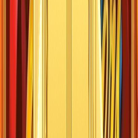
Cupcakes
อัตราชนะ
76.55
%
เล่น
Cursed Treasure
อัตราชนะ
79.97
%
เล่น
Dark King: Forbidden Riches
อัตราชนะ
77.81
%
เล่น
Dazzle Me
อัตราชนะ
84.08
%
เล่น
Dazzle Me Christmas