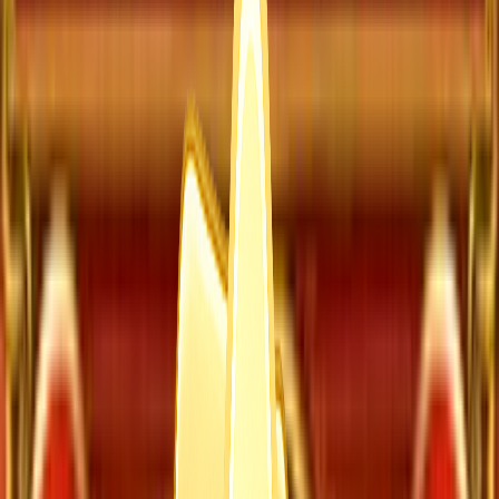
กีฬา
วงล้อนำโชค
หวย
คาสิโน
สล็อต
กีฬา
สร้างรายได้
ติดต่อเรา
โปรโมชั่น
บทความ
เข้าสู่ระบบ
สมัครสมาชิก
ย้อนกลับ
qt-ne
เกมออนไลน์
เว็บหวยออนไลน์ ครบวงจรไม่ว่าจะเป็นหวยยอดนิยมอย่าง หวย