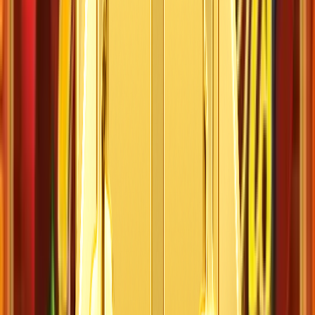
อัตราชนะ
77.28
%
เล่น
Dazzle Me Megaways
อัตราชนะ
81.49
%
เล่น
Dead West
อัตราชนะ
87.85
%
เล่น
Dead or Alive
อัตราชนะ
79.34
%
เล่น
Dead or Alive 2
อัตราชนะ
79.93
%