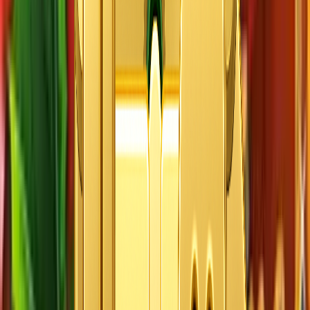
เล่น
Druid's Magic
อัตราชนะ
80.96
%
เล่น
Druids' Dream
อัตราชนะ
78.79
%
เล่น
East Sea Dragon King
อัตราชนะ
81.23
%
เล่น
EggOMatic
อัตราชนะ
77.14
%
เล่น