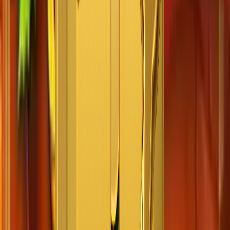
อัตราชนะ
76.52
%
เล่น
Fruit Case
อัตราชนะ
81.04
%
เล่น
Fruit Shop
อัตราชนะ
79.16
%
เล่น
Fruit Shop Christmas Edition
อัตราชนะ
79.89
%
เล่น
Fruit Shop Frenzy
อัตราชนะ
87.19
%
เล่น