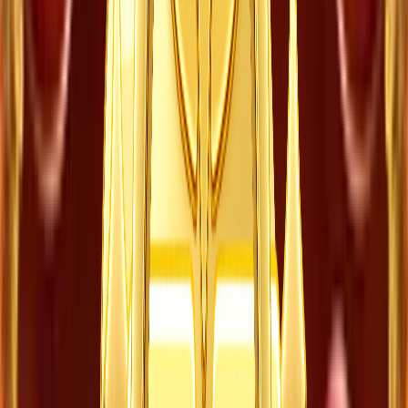
Buster's Bones
อัตราชนะ
78.06
%
เล่น
Butterfly Staxx
อัตราชนะ
86.87
%
เล่น
Butterfly Staxx 2
อัตราชนะ
79.65
%
เล่น
Cash Noire
อัตราชนะ
80.70
%
เล่น
Cash-o-Matic