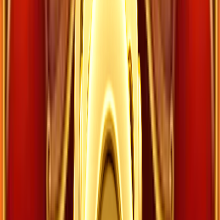
อัตราชนะ
87.91
%
เล่น
Aloha! Cluster Pays
อัตราชนะ
80.49
%
เล่น
American Roulette
อัตราชนะ
79.87
%
เล่น
Arcane: Reel Chaos
อัตราชนะ
85.51
%
เล่น
Archangels Salvation
อัตราชนะ
78.69
%