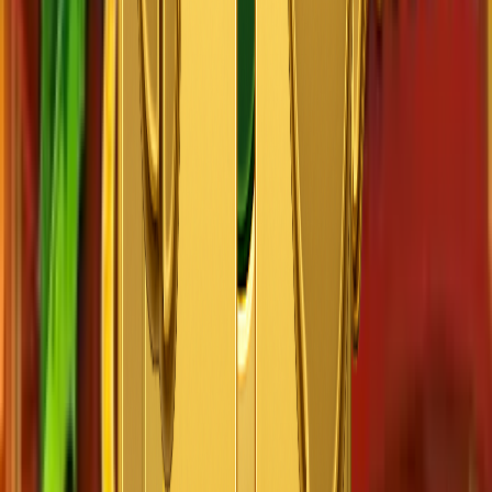
Flowers
อัตราชนะ
78.46
%
เล่น
Flowers Christmas Edition
อัตราชนะ
77.81
%
เล่น
Football: Champions Cup
อัตราชนะ
81.48
%
เล่น
Fortune Rangers
อัตราชนะ
81.63
%
เล่น
French Roulette