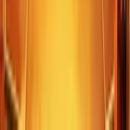
อัตราชนะ
80.87
%
เล่น
Jingle Bells Bonanza
อัตราชนะ
79.02
%
เล่น
Jingle Spin
อัตราชนะ
77.06
%
เล่น
Joker Pro
อัตราชนะ
84.19
%
เล่น
Jumanji
อัตราชนะ
77.88
%
เล่น