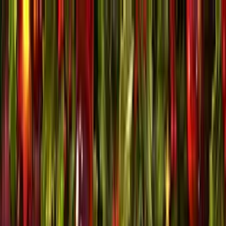
MangMee168 - Mini Games&Puzzle
Play Store
GET