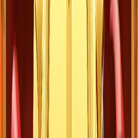
อัตราชนะ
76.42
%
เล่น
Casino Hold'em
อัตราชนะ
76.42
%
เล่น
Casino Night
อัตราชนะ
82.60
%
เล่น
Codex of Fortune
อัตราชนะ
83.11
%
เล่น
Coins of Egypt
อัตราชนะ
77.28
%