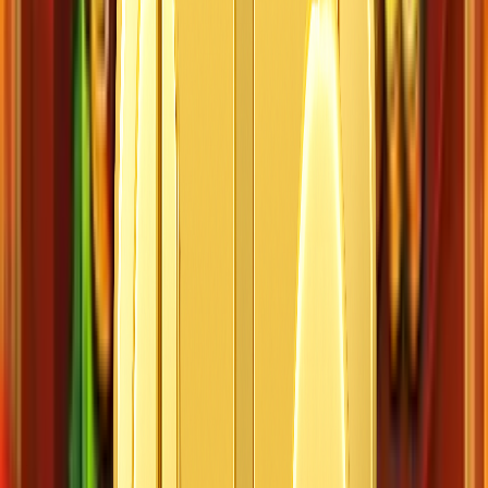
เล่น
Dead or Alive 2 Feature Buy
อัตราชนะ
80.43
%
เล่น
Dead or Alive™ 3: Wanted
อัตราชนะ
75.89
%
เล่น
Disco Danny
อัตราชนะ
77.99
%
เล่น
Divine Fortune Black
อัตราชนะ
79.62
%
เล่น
Divine Fortune Megaways