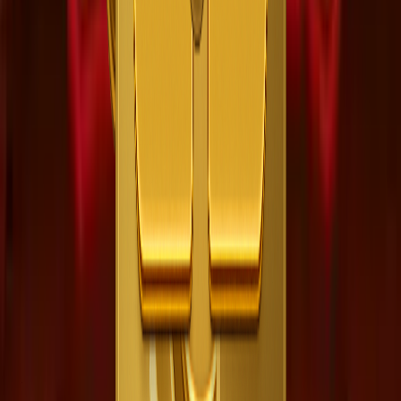
Fruletta Dice
อัตราชนะ
80.92
%
เล่น
Gambleman
อัตราชนะ
83.40
%
เล่น
Geisha
อัตราชนะ
83.46
%
เล่น
Gem Blast
อัตราชนะ
83.07
%
เล่น
Gems & Stones