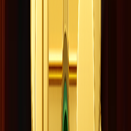
อัตราชนะ
80.20
%
เล่น
Burning Hell
อัตราชนะ
83.55
%
เล่น
Burning Hell 3000
อัตราชนะ
83.22
%
เล่น
Cash Streak
อัตราชนะ
82.98
%
เล่น
Cash Streak Dice
อัตราชนะ
83.18
%