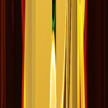
Football
อัตราชนะ
83.09
%
เล่น
Football 2026
อัตราชนะ
83.07
%
เล่น
Football Mayhem
อัตราชนะ
70.63
%
เล่น
Football Superstar
อัตราชนะ
76.56
%
เล่น
Football: 2022