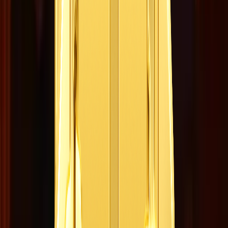
อัตราชนะ
72.10
%
เล่น
Book of Ganesha
อัตราชนะ
82.95
%
เล่น
Book of Lady
อัตราชนะ
80.22
%
เล่น
Book of Oil
อัตราชนะ
71.41
%
เล่น
Book of Santa
อัตราชนะ
83.00
%