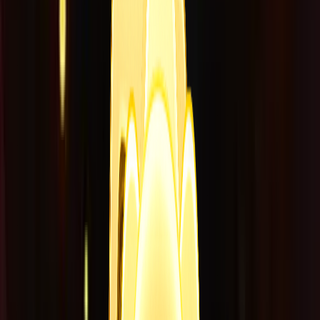
รัฐบาลไทย, หวยฮานอย, หวยหุ้นไทย, หวยหุ้นต่างประเทศ, หวย
ลาวพัฒนา, หวยยี่กี และเรายังรวมการออกรางวัลจากหวยยี่กี
จากเว็บต่าง ๆ มาให้เดิมพันภายในเว็บของเรา นอกจากนี้เรายัง
เป็น แหล่งรวมเกมชั้นนำ คัดสรรมาเพื่อนักเดิมพันโดยเฉพาะ
มองหาเกมเดิมพันหรือเกมต้องที่นี่เท่านั้น
QT-END (117 เกม)
ค้นหา
#Luxury Life
อัตราชนะ
81.54
%
เล่น
100 Zombies