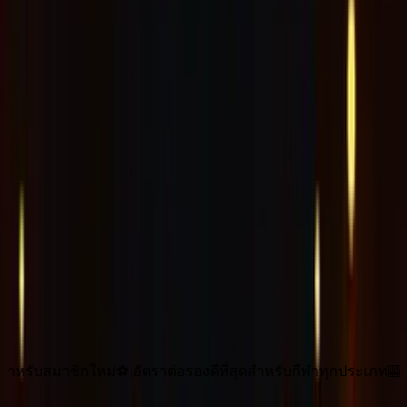
หน้าแรก
สร้างรายได้
หวย
หวยชุด
คาสิโน
สล็อต
กีฬา
วงล้อนำโชค
มั่งมี168
สร้างรายได้
ติดต่อเรา
โปรโมชั่น
บทความ
เข้าสู่ระบบ
สมัครสมาชิก
สำหรับสมาชิกใหม่
⚽ อัตราต่อรองดีที่สุดสำหรับกีฬาทุกประเภท
🎰 