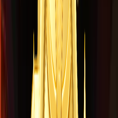
อัตราชนะ
71.58
%
เล่น
7 Bonus UP!
อัตราชนะ
83.39
%
เล่น
81 Burning Ways
อัตราชนะ
83.27
%
เล่น
Age of Glory
อัตราชนะ
75.69
%
เล่น
Akbar Birbal
อัตราชนะ
70.74
%
เล่น