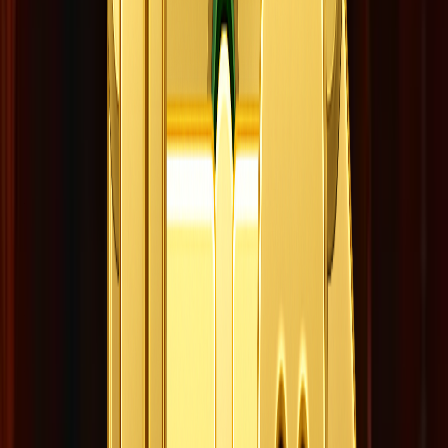
เล่น
Cash Tank
อัตราชนะ
71.44
%
เล่น
Chance Machine 100
อัตราชนะ
83.38
%
เล่น
Chance Machine 20
อัตราชนะ
79.72
%
เล่น
Chance Machine 40
อัตราชนะ
83.24
%
เล่น