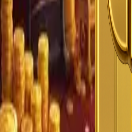
Captain Coil
อัตราชนะ
84.42
%
เล่น
Charm of the Dragon
อัตราชนะ
73.87
%
เล่น
Clawsy Collector
อัตราชนะ
75.75
%
เล่น
Clover Club
อัตราชนะ
86.11
%
เล่น
Coop Clash