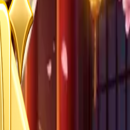
นา, หวยยี่กี และเรายังรวมการออกรางวัลจากหวยยี่กีจากเว็บ
รือเกมต้องที่นี่เท่านั้น