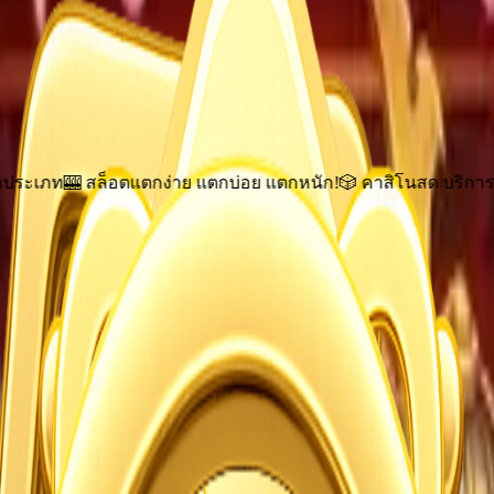
นำโชค
สล็อตแตกง่าย แตกบ่อย แตกหนัก!
🎲 คาสิโนสด บริการ 24 ชั่วโมง
🎉