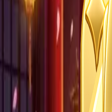
สร้างรายได้
ติดต่อเรา
โปรโมชั่น
บทความ
เข้าสู่ระบบ
สมัครสมาชิก
ย้อนกลับ
qt-bul
เกมออนไลน์
เว็บหวยออนไลน์ ครบวงจรไม่ว่าจะเป็นหวยยอดนิยมอย่าง หวยรัฐ
ต่าง ๆ มาให้เดิมพันภายในเว็บของเรา นอกจากนี้เรายังเป็น แหล่ง
QT-BUL (36 เกม)
ค้นหา
Age Of Seth