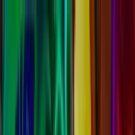
MangMee168 - Mini Games&Puzzle
Play Store
GET