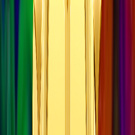
crazy 777
อัตราชนะ
71.13
%
เล่น
cube?
อัตราชนะ
71.19
%
เล่น
cyber cube
อัตราชนะ
83.67
%
เล่น
da fu gui
อัตราชนะ
84.33
%
เล่น
diao chan fa da cai