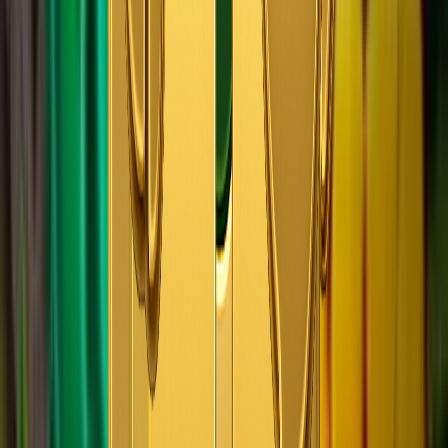
lucky poker 2
อัตราชนะ
84.31
%
เล่น
madame caroline
อัตราชนะ
83.98
%
เล่น
mahjong ways 3
อัตราชนะ
70.95
%
เล่น
mahjong ways 3+
อัตราชนะ
71.04
%
เล่น
master haha