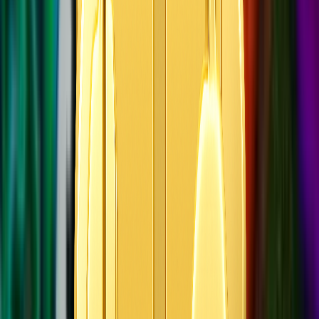
feature buy・super powerful
อัตราชนะ
83.03
%
เล่น
fish prawn crab
อัตราชนะ
84.00
%
เล่น
for the horde
อัตราชนะ
79.45
%
เล่น
fortune bull
อัตราชนะ
71.03
%
เล่น
fortune god