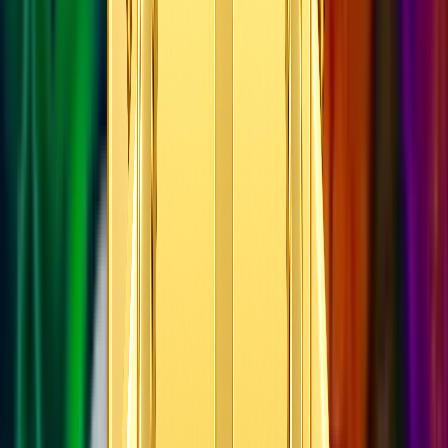
อัตราชนะ
84.26
%
เล่น
double happiness
อัตราชนะ
83.93
%
เล่น
dragon boat festival
อัตราชนะ
83.56
%
เล่น
elephant
อัตราชนะ
75.36
%
เล่น
fa fa monkey
อัตราชนะ
83.90
%