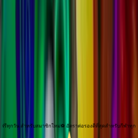
หน้าแรก
สร้างรายได้
หวย
หวยชุด
คาสิโน
สล็อต
กีฬา
วงล้อนำโชค
มั่งมี168
สร้างรายได้
ติดต่อเรา
โปรโมชั่น
บทความ
เข้าสู่ระบบ
สมัครสมาชิก
วัน สำหรับสมาชิกใหม่
⚽ อัตราต่อรองดีที่สุดสำหรับกีฬาทุกประเภ