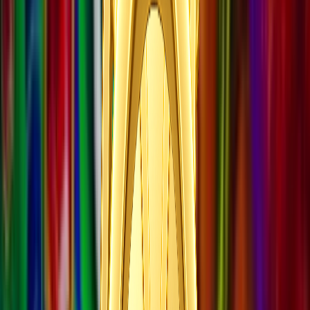
alchemy
อัตราชนะ
82.08
%
เล่น
athena
อัตราชนะ
84.31
%
เล่น
athena-lucky spread
อัตราชนะ
71.04
%
เล่น
aurora wolf
อัตราชนะ
83.61
%
เล่น
burlesque 2