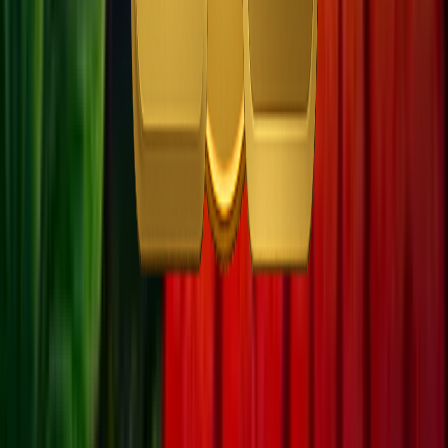
อัตราชนะ
80.90
%
เล่น
what the fa
อัตราชนะ
83.56
%
เล่น
who's the boss
อัตราชนะ
83.55
%
เล่น
wu xia
อัตราชนะ
84.10
%
เล่น
zuma
อัตราชนะ
83.56
%