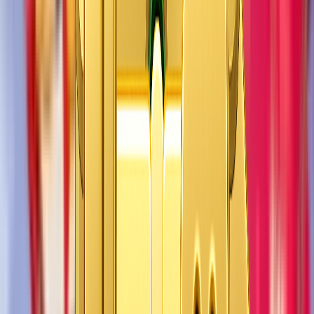
เล่น
Fish Prawn Crab 2
อัตราชนะ
81.38
%
เล่น
Flame of Fortune
อัตราชนะ
78.50
%
เล่น
Four Dice
อัตราชนะ
75.22
%
เล่น
Fruit Roulette
อัตราชนะ
81.62
%
เล่น