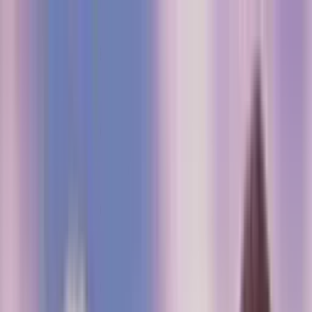
MangMee168 - Mini Games&Puzzle
Play Store
GET