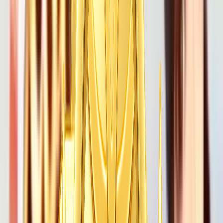
อัตราชนะ
82.45
%
เล่น
Bai Cao Black & Red
อัตราชนะ
82.42
%
เล่น
Bai Cao Mystic Four
อัตราชนะ
80.58
%
เล่น
Belangkai 2
อัตราชนะ
82.72
%
เล่น
Bicho
อัตราชนะ
79.02
%
เล่น