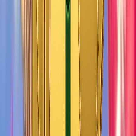
เล่น
Hunk Cai Shen
อัตราชนะ
79.92
%
เล่น
Indonesian Animal Dice
อัตราชนะ
82.15
%
เล่น
Interstellar Run
อัตราชนะ
84.12
%
เล่น
Iron Dome
อัตราชนะ
78.50
%
เล่น