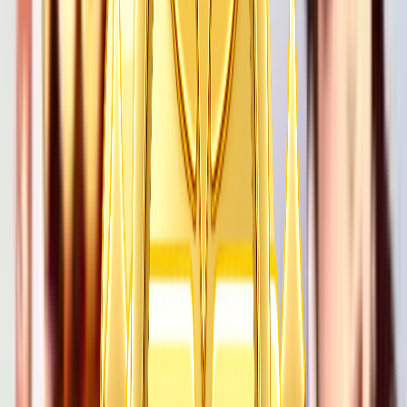
Blackjack
อัตราชนะ
80.80
%
เล่น
Bola Golek
อัตราชนะ
82.98
%
เล่น
Bola Tangkas
อัตราชนะ
73.62
%
เล่น
Bonus Dice
อัตราชนะ
82.38
%
เล่น
Break The Bank