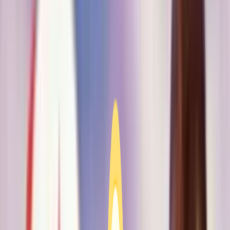
หน้าแรก
สร้างรายได้
หวย
หวยชุด
คาสิโน
สล็อต