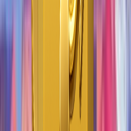
อัตราชนะ
82.97
%
เล่น
Lucky Tiger
อัตราชนะ
78.52
%
เล่น
Ludo
อัตราชนะ
79.05
%
เล่น
Magic Pearls
อัตราชนะ
82.94
%
เล่น
Mahjong Beauty
อัตราชนะ
79.09
%