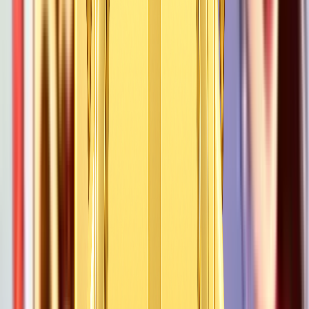
เล่น
Chicken Crossy
อัตราชนะ
82.98
%
เล่น
Cleopatra's Treasure
อัตราชนะ
82.81
%
เล่น
Cleopatra’s Fortune Ways
อัตราชนะ
83.42
%
เล่น
Cockfighting Arena
อัตราชนะ
80.00
%
เล่น