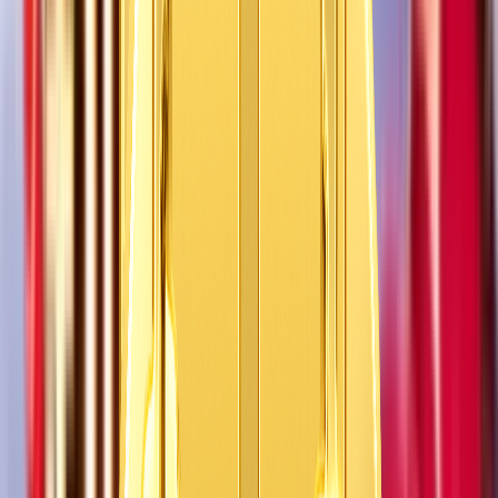
อัตราชนะ
78.36
%
เล่น
Cupid Archery
อัตราชนะ
78.26
%
เล่น
Dear Senpai
อัตราชนะ
83.67
%
เล่น
Diamond King
อัตราชนะ
79.19
%
เล่น
Dice Duet
อัตราชนะ
78.45
%