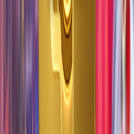
อัตราชนะ
78.30
%
เล่น
Mr. Diamond Deluxe
อัตราชนะ
78.47
%
เล่น
Olympus Glory
อัตราชนะ
82.56
%
เล่น
Pai Kang
อัตราชนะ
80.21
%
เล่น
Piggy Heist
อัตราชนะ
80.38
%
เล่น