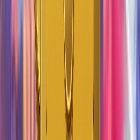
เล่น
Mahjong Dragon Ways
อัตราชนะ
78.28
%
เล่น
Max Keno
อัตราชนะ
82.55
%
เล่น
Maya: Temple of Fortune
อัตราชนะ
82.41
%
เล่น
Mega Fortune Ox
อัตราชนะ
72.79
%
เล่น