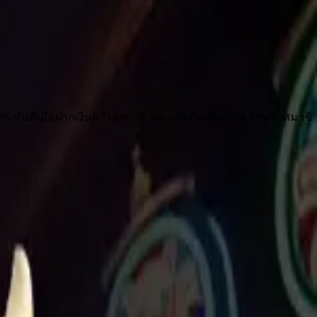
อฝากเงินครั้งแรก!
🎯 แจกเครดิตฟรีทุกวัน สำหรับสมาชิกใหม่
⚽ อัต