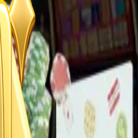
นา, หวยยี่กี และเรายังรวมการออกรางวัลจากหวยยี่กีจากเว็บ
รือเกมต้องที่นี่เท่านั้น