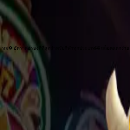
หน้าแรก
สร้างรายได้
หวย
หวยชุด
คาสิโน
สล็อต
กีฬา
วงล้อ
มั่งมี168
สร้างรายได้
ติดต่อเรา
โปรโมชั่น
บทความ
เข้าสู่ระบบ
สมัครสมาชิก
าต่อรองดีที่สุดสำหรับกีฬาทุกประเภท
🎰 สล็อตแตกง่าย แตกบ่อย แ
หน้าแรก
สร้างรายได้
หวย